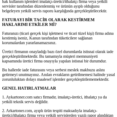
hak kullanım işlemleri imalatçı-üretici/ithalatçı firma veya yetkili
servisler tarafından düzenlenmiş ve ürünün ayıplı olduğunu
belgeleyen yetkili servis raporu karşılığında gerçekleştirilecektir.
FATURAYI BİR TACİR OLARAK KESTİRMEM
HAKLARIMI ETKİLER Mİ?
Faturanızı (ticari gerçek kişi işletmesi ve ticari tüzel kişi) firma adına
kestirmiş iseniz, Kanun tarafından tüketicilere sağlanan
korumalardan yararlanamazsınız.
Üretici firmanın onayladığı bazı özel durumlarda istisnai olarak iade
gerçekleştirilmektedir. Bu tamamıyla müşteri memnuniyeti
kapsamında üretici firma onayıyla yapılan istisnai bir durumdur.
Bu hallerde iade faturasını veya serbest meslek makbuzu aslını
getirmeyi unutmayınız. Anılan evrakların getirilmemesi halinde yasal
zorunluluktan dolayı maalesef işlemler gerçekleştirilememektedir.
GENEL HATIRLATMALAR
1. Aykartoner.com satıcı firmadır, imalatçı-üretici, ithalatçı ya da
yetkili teknik servis değildir.
2. Arkartoner.com, ayıplı ürün tespiti maksadıyla imalatçı-
üretici/ithalatçı firma veya yetkili servislerden yazılı rapor alındıktan