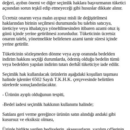
değeri, ayıbın önemi ve diğer seçimlik haklara başvurmanın tüketici
açısından sorun teşkil edip etmeyeceği gibi hususlar dikkate alınır.
Ücretsiz onarım veya malın ayıpsız misli ile değiştirilmesi
haklarından birinin seçilmesi durumunda bu talebin satıcıya,
üreticiye veya ithalatçıya yöneltilmesinden itibaren azami otuz iş
günü içinde yerine getirilmesi zorunludur. Tüketicinin ücretsiz
onarım talebi, yönetmelikte belirlenen azami tamir süresi içinde
yerine getirilir.
Tüketicinin sözleşmeden dönme veya ayıp oranında bedelden
indirim hakkını seçtiği durumlarda, ödemiş olduğu bedelin tümü
veya bedelden yapılan indirim tutarı derhâl tüketiciye iade edilir.
Seçimlik hak kullanılacak ürünlerin aşağıdaki koşulları taşıması
halinde işlemler 6502 Sayılı T.K.H.K. çerçevesinde belirtilen
sürelerde sonuçlandırılacaktır.
- Ürünün ayıplı olduğunun tespiti,
-Bedel iadesi seçimlik hakkının kullanımı halinde;
Satılanı geri verme gereğince ürünün satın alındığı andaki gibi
kusursuz ve eksiksiz olması,
Ürünle birlikte verilen hediyelerin, aksesuarların, yazılım cd'lerinin