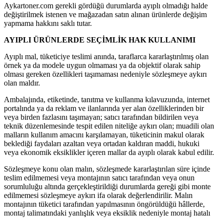
Aykartoner.com gerekli gördüğü durumlarda ayıplı olmadığı halde
değiştirilmek istenen ve mağazadan satın alınan ürünlerde değişim
yapmama hakkını saklı tutar.
AYIPLI ÜRÜNLERDE SEÇİMLİK HAK KULLANIMI
Ayıplı mal, tüketiciye teslimi anında, taraflarca kararlaştırılmış olan
örnek ya da modele uygun olmaması ya da objektif olarak sahip
olması gereken özellikleri taşımaması nedeniyle sözleşmeye aykırı
olan maldır.
Ambalajında, etiketinde, tanıtma ve kullanma kılavuzunda, internet
portalında ya da reklam ve ilanlarında yer alan özelliklerinden bir
veya birden fazlasını taşımayan; satıcı tarafından bildirilen veya
teknik düzenlemesinde tespit edilen niteliğe aykırı olan; muadili olan
malların kullanım amacını karşılamayan, tüketicinin makul olarak
beklediği faydaları azaltan veya ortadan kaldıran maddi, hukuki
veya ekonomik eksiklikler içeren mallar da ayıplı olarak kabul edilir.
Sözleşmeye konu olan malın, sözleşmede kararlaştırılan süre içinde
teslim edilmemesi veya montajının satıcı tarafından veya onun
sorumluluğu altında gerçekleştirildiği durumlarda gereği gibi monte
edilmemesi sözleşmeye aykırı ifa olarak değerlendirilir. Malın
montajının tüketici tarafından yapılmasının öngörüldüğü hâllerde,
montaj talimatındaki yanlışlık veya eksiklik nedeniyle montaj hatalı