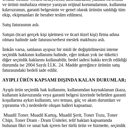
ve ürünü muhafaza etmeye yarayan orijinal korumalarının, kullanma
kılavuzunun, garanti belgesinin ve genel olarak ürünün satıldığı tüm
ekip, ekipmanları ile beraber teslim edilmesi.
Satış faturasının aslı.
Satışın (ticari gerçek kişi işletmesi ve ticari tüzel kişi) firma adına
olması halinde iade faturası/serbest meslek makbuzu aslı.
İmkân varsa, satılanın ayıpsız bir misli ile değiştirilmesini isteme
seçimlik hakkının kullanımı halinde, eğer imkan yok ise tüketici
diğer seçimlik haklarını kullanabilir, bedel iadesi hakkı tercih edildiği
durumda ise 2004 Sayılı İ.İ.K. 24. Madde gereğince ürünün satış
faturasındaki bedeli iade edilir.
AYIPLI ÜRÜN KAPSAMI DIŞINDA KALAN DURUMLAR;
Ayıplı ürün seçimlik hak kullanımı, kullanımdan kaynaklanan (kaza,
kullanım kılavuzunda veya garanti belgesi üzerinde belirtilen garanti
koşullarına aykırı kullanım, sıvı teması, güç ve akım durumları ve
yıpranma vb.) nedenlerle oluşan halleri kapsamaz.
Muadil Toner. Muadil Kartuş, Muadil Şerit, Toner Tozu, Toner
Chipi, Toner Dram - Dram Üniteler, telif hakları kapsamında
bulunan fikri ve sınai hak içeren her türlü ürün ve hizmette, seçimlik