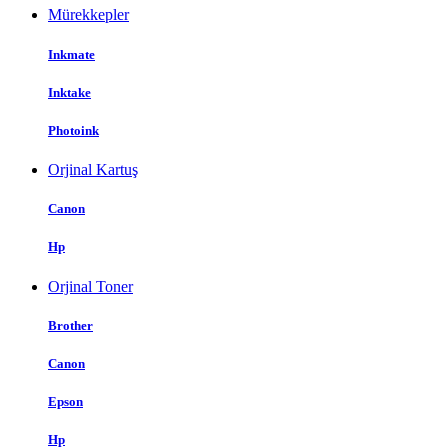
Mürekkepler
Inkmate
Inktake
Photoink
Orjinal Kartuş
Canon
Hp
Orjinal Toner
Brother
Canon
Epson
Hp