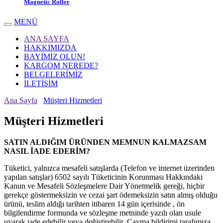
Magnetic Roller
MENÜ
ANA SAYFA
HAKKIMIZDA
BAYİMİZ OLUN!
KARGOM NEREDE?
BELGELERİMİZ
İLETİŞİM
Ana Sayfa
Müşteri Hizmetleri
Müşteri Hizmetleri
SATIN ALDIĞIM ÜRÜNDEN MEMNUN KALMAZSAM
NASIL İADE EDERİM?
Tüketici, yalnızca mesafeli satışlarda (Telefon ve internet üzerinden
yapılan satışlar) 6502 sayılı Tüketicinin Korunması Hakkındaki
Kanun ve Mesafeli Sözleşmelere Dair Yönetmelik gereği, hiçbir
gerekçe göstermeksizin ve cezai şart ödemeksizin satın almış olduğu
ürünü, teslim aldığı tarihten itibaren 14 gün içerisinde , ön
bilgilendirme formunda ve sözleşme metninde yazılı olan usule
uyarak iade edebilir veya değiştirebilir. Cayma bildirimi tarafımıza