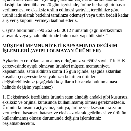
ulaştığı tarihten itibaren 20 gün içerisinde, ürüne herhangi bir hasar
verilmemesi ve eksiksiz teslim edilmesi şartıyla, tercihinize göre
ürünü iade alarak bedelini tarafınıza ödemeyi veya ürün bedeli kadar
alış veriş kuponu vermeyi taahhüt ederiz.
Cayma bildirimini +90 262 643 0612 numaralı çağrı merkezimizi
arayarak veya yazılı bildirimde bulunarak yapabilirsiniz.”
MÜŞTERİ MEMNUNİYETİ KAPSAMINDA DEĞİŞİM
İŞLEMLERİ (AYIPLI OLMAYAN ÜRÜNLER)
Aykartoner.com'dan satın almış olduğunuz ve 6502 sayılı T.K.H.K.
çerçevesinde ayıplı olmayan ürünleri müşteri memnuniyeti
kapsamında, satın aldıktan sonra 15 gün içinde, aşağıda aktarılan
koşullar çerçevesinde ve yalnızca belirtilen ürünleri
değiştirebilirsiniz: (aşağıdaki koşulların bir arada bulunmaması
halinde değişim yapılamaz)
1. Değiştirmek istediğiniz ürünün satın alındığı andaki gibi kusursuz,
eksiksiz ve orijinal kutusunda kullanılmamış olması gerekmektedir.
Ürünün kutusunu açtıysanız; kutuya, ürüne ve aksesuarlara zarar
vermeden, hasarsız, hatasız ve eksiksiz olarak getirilmesi ve ürünün
kullanılmamış olması durumunda değişim işlemleriniz
başlatılabilecektir.