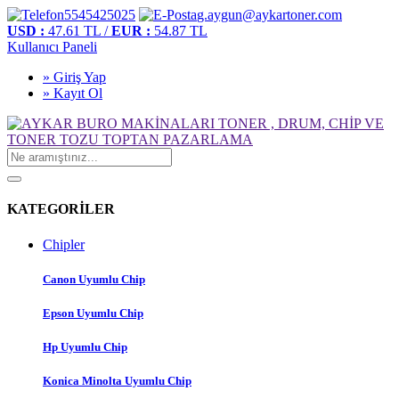
5545425025
g.aygun@aykartoner.com
USD :
47.61 TL /
EUR :
54.87 TL
Kullanıcı Paneli
» Giriş Yap
» Kayıt Ol
KATEGORİLER
Chipler
Canon Uyumlu Chip
Epson Uyumlu Chip
Hp Uyumlu Chip
Konica Minolta Uyumlu Chip