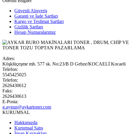
Önemli Bilgiler
Güvenli Alışveriş
Garanti ve İade Şartları
Kargo ve Teslimat Şartları
Gizlilik Şartları
Hesap Numaralarımız
Adres:
Köşklüçeşme mh. 577 sk. No:23/B D Gebze/KOCAELİ Kocaeli
Telefon:
5545425025
Telefon:
2626430612
Faks:
2626430613
E-Posta:
g.aygun@aykartoner.com
KURUMSAL
Hakkımızda
Kurumsal Satış
İnsan Kaynakları