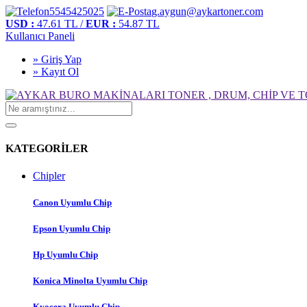
5545425025
g.aygun@aykartoner.com
USD :
47.61 TL /
EUR :
54.87 TL
Kullanıcı Paneli
» Giriş Yap
» Kayıt Ol
KATEGORİLER
Chipler
Canon Uyumlu Chip
Epson Uyumlu Chip
Hp Uyumlu Chip
Konica Minolta Uyumlu Chip
Kyocera Uyumlu Chip