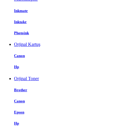
Inkmate
Inktake
Photoink
Orjinal Kartuş
Canon
Hp
Orjinal Toner
Brother
Canon
Epson
Hp