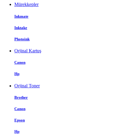
Mürekkepler
Inkmate
Inktake
Photoink
Orjinal Kartuş
Canon
Hp
Orjinal Toner
Brother
Canon
Epson
Hp