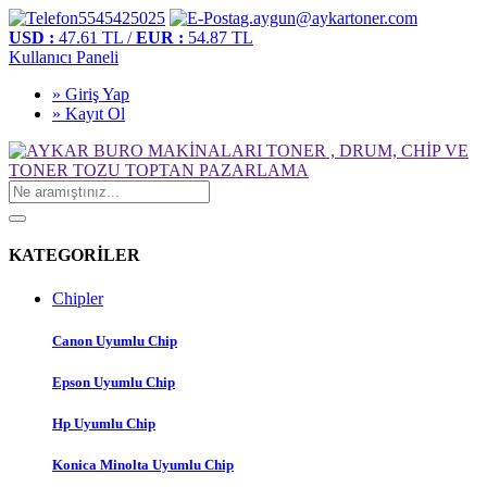
5545425025
g.aygun@aykartoner.com
USD :
47.61 TL /
EUR :
54.87 TL
Kullanıcı Paneli
» Giriş Yap
» Kayıt Ol
KATEGORİLER
Chipler
Canon Uyumlu Chip
Epson Uyumlu Chip
Hp Uyumlu Chip
Konica Minolta Uyumlu Chip