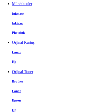
Mürekkepler
Inkmate
Inktake
Photoink
Orjinal Kartuş
Canon
Hp
Orjinal Toner
Brother
Canon
Epson
Hp