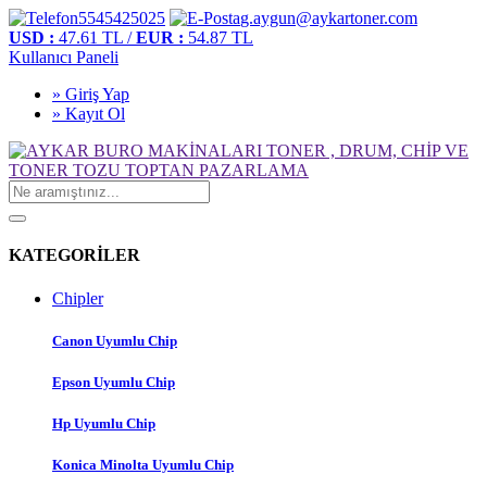
5545425025
g.aygun@aykartoner.com
USD :
47.61 TL /
EUR :
54.87 TL
Kullanıcı Paneli
» Giriş Yap
» Kayıt Ol
KATEGORİLER
Chipler
Canon Uyumlu Chip
Epson Uyumlu Chip
Hp Uyumlu Chip
Konica Minolta Uyumlu Chip