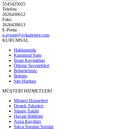
5545425025
Telefon:
2626430612
Faks:
2626430613
E-Posta:
g.aygun@aykartoner.com
KURUMSAL
Hakkımızda
Kurumsal Satış
İnsan Kaynakları
Ödeme Seçenekleri
Belgelerimiz
İletişim
Site Haritası
MÜŞTERİ HİZMETLERİ
Müşteri Hizmetleri
Destek Talepleri
Sipariş Takibi
Havale Bildirim
Arıza Kayıtları
Sıkça Sorulan Sorular