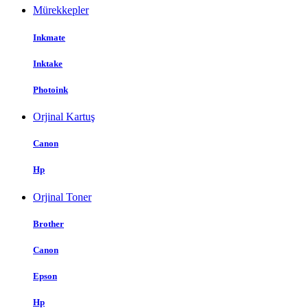
Mürekkepler
Inkmate
Inktake
Photoink
Orjinal Kartuş
Canon
Hp
Orjinal Toner
Brother
Canon
Epson
Hp