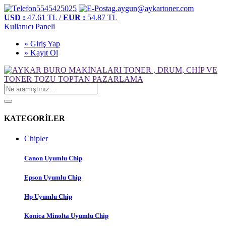
5545425025
g.aygun@aykartoner.com
USD :
47.61 TL /
EUR :
54.87 TL
Kullanıcı Paneli
» Giriş Yap
» Kayıt Ol
KATEGORİLER
Chipler
Canon Uyumlu Chip
Epson Uyumlu Chip
Hp Uyumlu Chip
Konica Minolta Uyumlu Chip