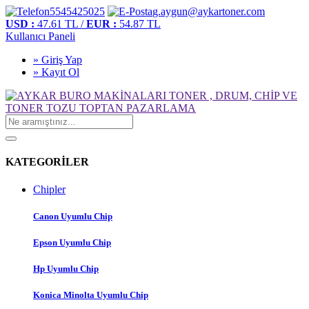
5545425025
g.aygun@aykartoner.com
USD :
47.61 TL /
EUR :
54.87 TL
Kullanıcı Paneli
» Giriş Yap
» Kayıt Ol
KATEGORİLER
Chipler
Canon Uyumlu Chip
Epson Uyumlu Chip
Hp Uyumlu Chip
Konica Minolta Uyumlu Chip