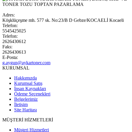
Adres:
Köşklüçeşme mh. 577 sk. No:23/B D Gebze/KOCAELİ Kocaeli
Telefon:
5545425025
Telefon:
2626430612
Faks:
2626430613
E-Posta:
g.aygun@aykartoner.com
KURUMSAL
Hakkımızda
Kurumsal Satış
İnsan Kaynakları
Ödeme Seçenekleri
Belgelerimiz
İletişim
Site Haritası
MÜŞTERİ HİZMETLERİ
Müşteri Hizmetleri