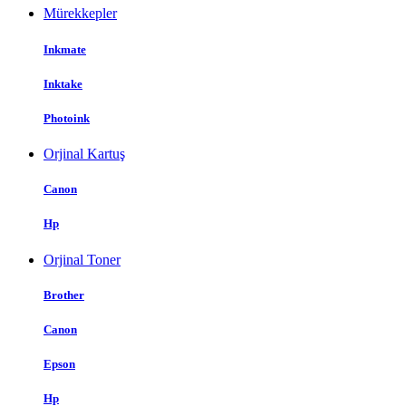
Mürekkepler
Inkmate
Inktake
Photoink
Orjinal Kartuş
Canon
Hp
Orjinal Toner
Brother
Canon
Epson
Hp